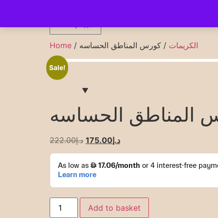
0
د.إ
0.00
الكريمات
/ كورس المناطق الحساسه
/
Home
Sale!
 المناطق الحساسه
د.إ
175.00
د.إ
222.00
Add to basket