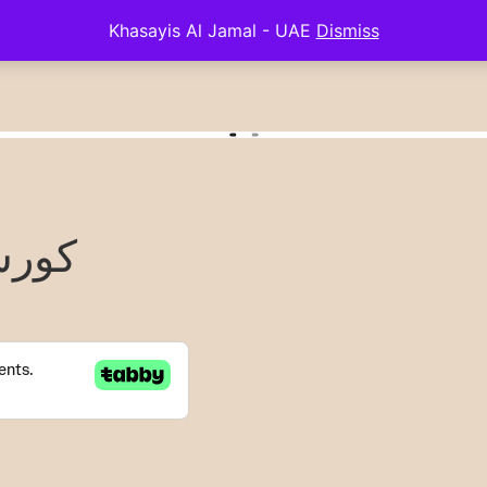
Khasayis Al Jamal - UAE
Dismiss
كورس