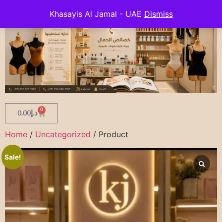
Khasayis Al Jamal - UAE
Dismiss
0
0.00
د.إ
Home
/
Uncategorized
/ Product
Sale!