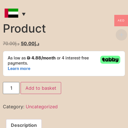
AED
Product
70.00
د.إ
50.00
د.إ
Add to basket
Category:
Uncategorized
Description